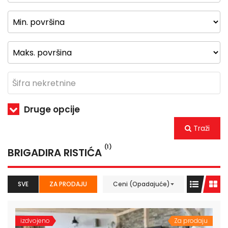
Druge opcije
Traži
(1)
BRIGADIRA RISTIĆA
SVE
ZA PRODAJU
Ceni (Opadajuće)
izdvojeno
Za prodaju