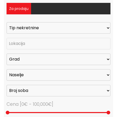
Za prodaju
Cena [
0€
-
100,000€
]