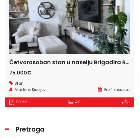
Četvorosoban stan u naselju Brigadira Ristića
75,000€
Stan
Vladimir Kiseljev
Pre 4 meseca
2
80 m
4.0
1
Pretraga