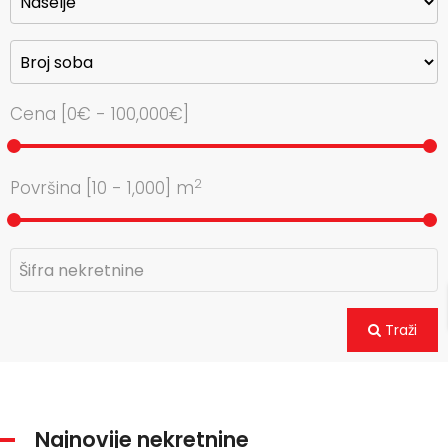
Cena [
0€
-
100,000€
]
2
Površina [
10
-
1,000
] m
Traži
Najnovije nekretnine