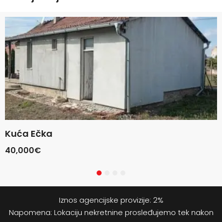
Kuća Ečka
40,000€
Iznos agencijske provizije: 2%
Napomena: Lokaciju nekretnine prosleđujemo tek nakon