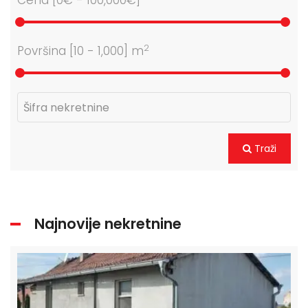
Cena [
0€
-
100,000€
]
2
Površina [
10
-
1,000
] m
Traži
Najnovije nekretnine