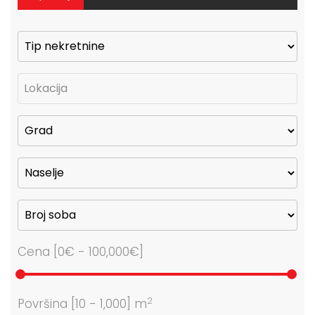
Cena [
0€
-
100,000€
]
2
Površina [
10
-
1,000
] m