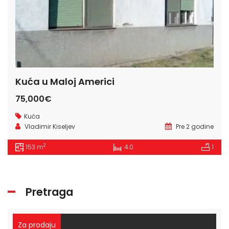
Kuća u Maloj Americi
75,000€
Kuća
Vladimir Kiseljev
Pre 2 godine
2
153 m
4.0
1
Pretraga
Za prodaju