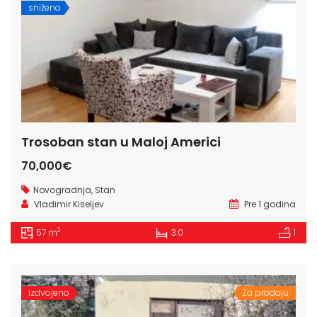
sniženo
Trosoban stan u Maloj Americi
70,000€
Novogradnja
,
Stan
Vladimir Kiseljev
Pre 1 godina
2
57 m
3.0
1
izdvojeno
Za prodaju