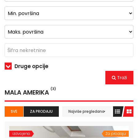
Druge opcije
Traži
(3)
MALA AMERIKA
SVE
ZA PRODAJU
Najviše pregledano
izdvojeno
Za prodaju