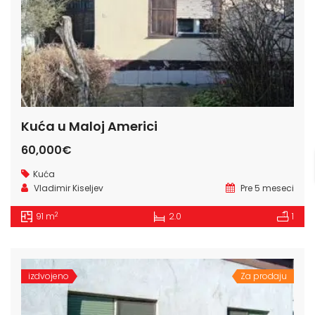
Kuća u Maloj Americi
60,000€
Kuća
Vladimir Kiseljev
Pre 5 meseci
2
91 m
2.0
1
izdvojeno
Za prodaju