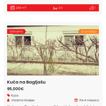
2
268 m
3.0
1
izdvojeno
Za prodaju
Kuća na Bagljašu
95,000€
Kuća
Vladimir Kiseljev
Pre 4 meseca