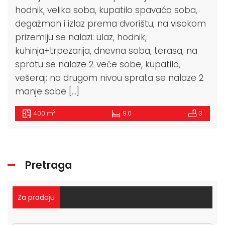
hodnik, velika soba, kupatilo spavaća soba,
degažman i izlaz prema dvorištu; na visokom
prizemlju se nalazi: ulaz, hodnik,
kuhinja+trpezarija, dnevna soba, terasa; na
spratu se nalaze 2 veće sobe, kupatilo,
vešeraj; na drugom nivou sprata se nalaze 2
manje sobe […]
2
400 m
9.0
3
Pretraga
Za prodaju