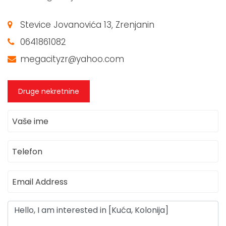
Stevice Jovanovića 13, Zrenjanin
0641861082
megacityzr@yahoo.com
Druge nekretnine