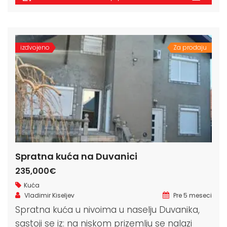
izdvojeno
Za prodaju
Spratna kuća na Duvanici
235,000€
Kuća
Vladimir Kiseljev
Pre 5 meseci
Spratna kuća u nivoima u naselju Duvanika,
sastoji se iz: na niskom prizemlju se nalazi