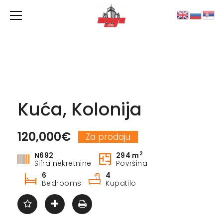
Kuća, Kolonija
120,000€
Za prodaju
2
N692
294 m
Šifra nekretnine
Površina
6
4
Bedrooms
Kupatilo