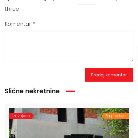
three
Komentar
*
Slične nekretnine
izdvojeno
Za prodaju