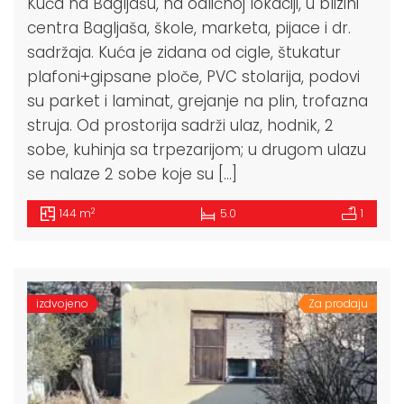
Kuća na Bagljašu, na odličnoj lokaciji, u blizini
centra Bagljaša, škole, marketa, pijace i dr.
sadržaja. Kuća je zidana od cigle, štukatur
plafoni+gipsane ploče, PVC stolarija, podovi
su parket i laminat, grejanje na plin, trofazna
struja. Od prostorija sadrži ulaz, hodnik, 2
sobe, kuhinja sa trpezarijom; u drugom ulazu
se nalaze 2 sobe koje su […]
2
144 m
5.0
1
izdvojeno
Za prodaju