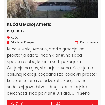
Kuća u Maloj Americi
60,000€
Kuća
Vladimir Kiseljev
Pre 5 meseci
Kuća u Maloj Americi, starije gradnje, od
prostorija sadrži: hodnik, dnevna soba,
spavaća soba, kuhinja sa trpezarijom.
Grejanje na gas, stolarija drvena. Kuća je na
odličnoj lokaciji, pogodna i za poslovni prostor
kao kancelarija za advokate zbog blizine
suda, knjigovodstvo i druge kancelarijske
delatnosti. Plac površine 3,4 ara. Uknjiženo.
2
91 m
2.0
1