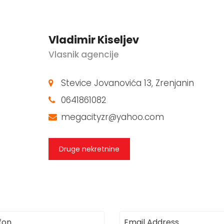
Vladimir Kiseljev
Vlasnik agencije
Stevice Jovanovića 13, Zrenjanin
0641861082
megacityzr@yahoo.com
Druge nekretnine