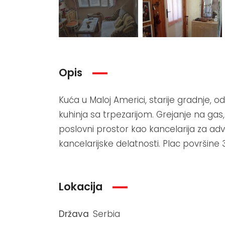
Opis
Kuća u Maloj Americi, starije gradnje, 
kuhinja sa trpezarijom. Grejanje na gas, 
poslovni prostor kao kancelarija za adv
kancelarijske delatnosti. Plac površine 3
Lokacija
Država
Serbia