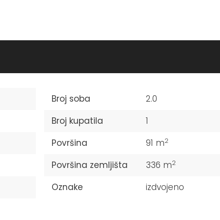
Dvosoban stan na Bagljašu
82,000€
132,800€
Broj soba
2.0
Broj kupatila
1
2
Površina
91 m
2
Površina zemljišta
336 m
Oznake
izdvojeno