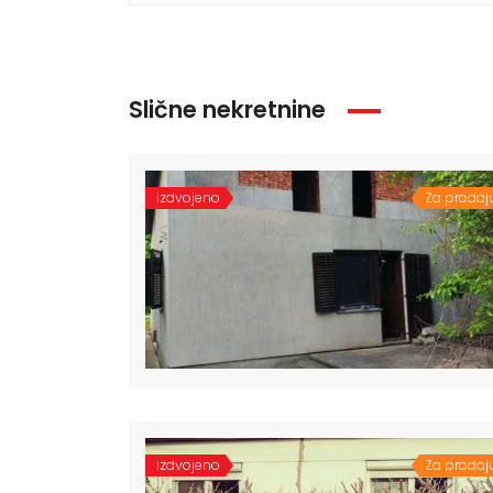
Slične nekretnine
izdvojeno
Za prodaj
izdvojeno
Za prodaj