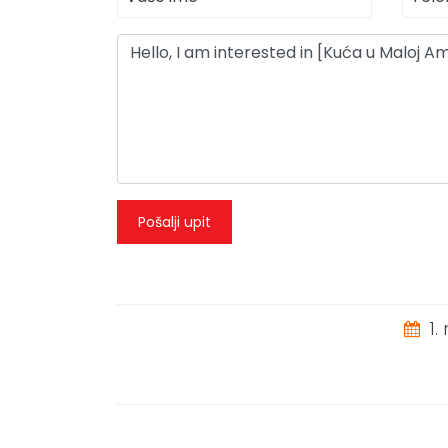
Pošalji upit
1.