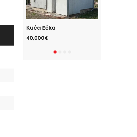
Nov četvorosoban stan na Lesnini
Kuća Ečka
Kuća u Aracu
40,000€
47,000€