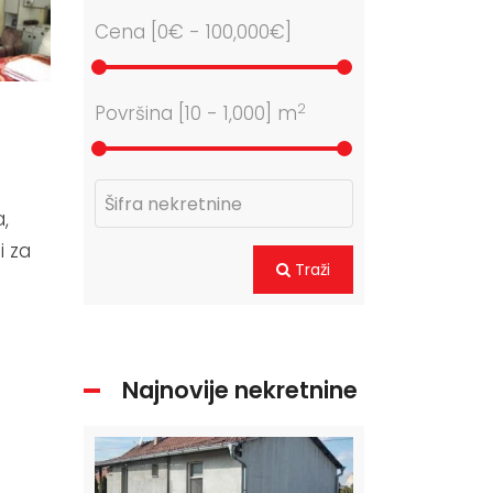
Cena [
0€
-
100,000€
]
2
Površina [
10
-
1,000
] m
,
i za
Traži
Najnovije nekretnine