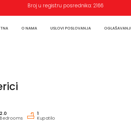
Broj u registru posrednika: 2166
ETNA
O NAMA
USLOVI POSLOVANJA
OGLAŠAVANJ
rici
2.0
1
Bedrooms
Kupatilo