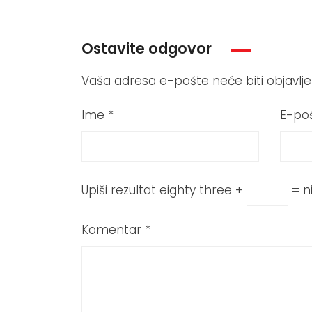
Ostavite odgovor
Vaša adresa e-pošte neće biti objavlje
Ime
*
E-po
Upiši rezultat
eighty three +
= n
Komentar
*