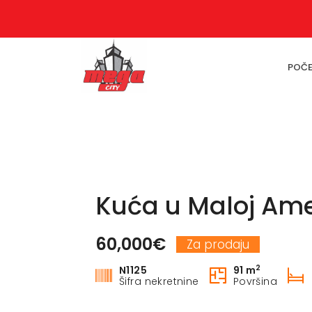
POČ
Kuća u Maloj Ame
60,000€
Za prodaju
2
N1125
91 m
Šifra nekretnine
Površina