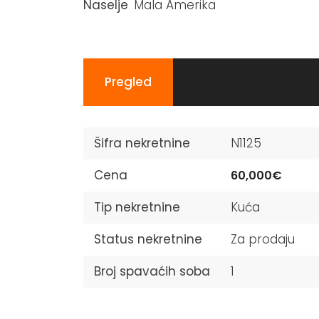
Naselje
Mala Amerika
Pregled
Šifra nekretnine
N1125
Cena
60,000€
Tip nekretnine
Kuća
Status nekretnine
Za prodaju
Broj spavaćih soba
1