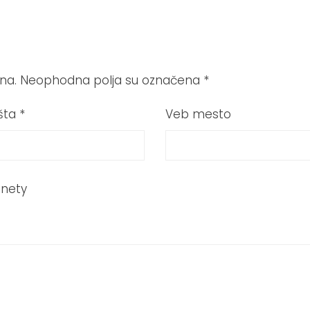
na.
Neophodna polja su označena
*
šta
*
Veb mesto
inety