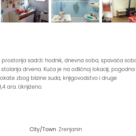
od prostorija sadrži: hodnik, dnevna soba, spavaća soba
stolarija drvena. Kuća je na odličnoj lokaciji, pogodna 
okate zbog blizine suda, knjigovodstvo i druge
,4 ara. Uknjiženo.
City/Town
Zrenjanin