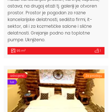
ostava; na drugoj etaži tj. galeriji je otvoren
prostor. Prostor je pogodan za razne
kancelarijske delatnosti, sedišta firmi, it-
sektor, ali i za kozmetičke salone i slične
delatnosti. Grejanje podno na toplotne
pumpe. Uknjiženo.
2
95 m
1
izdvojeno
Za prodaju
lux