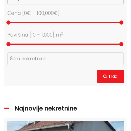
Cena [
0€
-
100,000€
]
2
Površina [
10
-
1,000
] m
Traži
Najnovije nekretnine