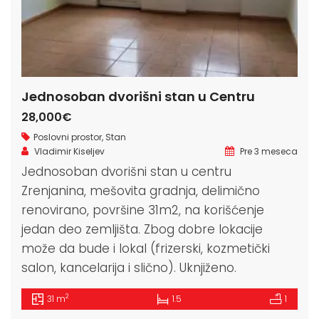
Jednosoban dvorišni stan u Centru
28,000€
Poslovni prostor
,
Stan
Vladimir Kiseljev
Pre 3 meseca
Jednosoban dvorišni stan u centru
Zrenjanina, mešovita gradnja, delimično
renovirano, površine 31m2, na korišćenje
jedan deo zemljišta. Zbog dobre lokacije
može da bude i lokal (frizerski, kozmetički
salon, kancelarija i slično). Uknjiženo.
2
31 m
1.5
1