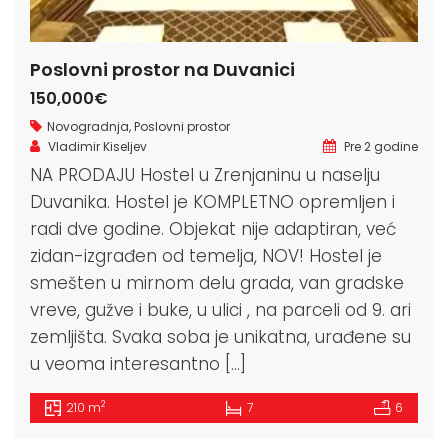
Poslovni prostor na Duvanici
150,000€
Novogradnja
,
Poslovni prostor
Vladimir Kiseljev
Pre 2 godine
NA PRODAJU Hostel u Zrenjaninu u naselju
Duvanika. Hostel je KOMPLETNO opremljen i
radi dve godine. Objekat nije adaptiran, već
zidan-izgrađen od temelja, NOV! Hostel je
smešten u mirnom delu grada, van gradske
vreve, gužve i buke, u ulici , na parceli od 9. ari
zemljišta. Svaka soba je unikatna, urađene su
u veoma interesantno […]
2
210 m
7
6