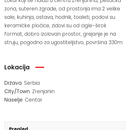
Lokal koji se nalazi u centru Zrenjanina, pešačka
zona, suteren zgrade, od prostorija ima 2 velike
sale, kuhinja, ostava, hodnik, toaleti, podovi su
keramičke pločice, zidovi su od cigle-širok
format, dobro izolovan prostor, grejanje je na
struju, pogodno za ugostiteljstvo, površina 330m.
Lokacija
Država
Serbia
City/Town
Zrenjanin
Naselje
Centar
Pregled