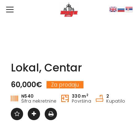
Lokal, Centar
60,000€
Za prodaju
2
N540
330 m
2
Šifra nekretnine
Površina
Kupatilo