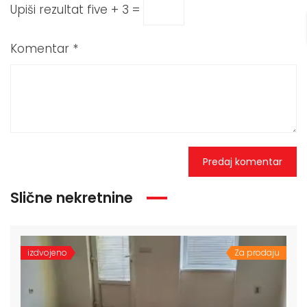
Upiši rezultat
five + 3 =
Komentar
*
Slične nekretnine
izdvojeno
Za prodaju