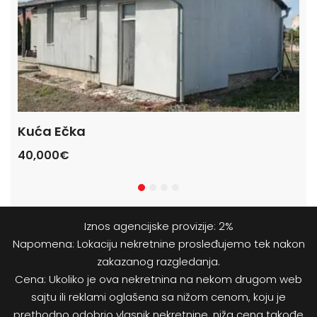
Kuća Ečka
Ku
40,000€
47
Iznos agencijske provizije: 2%
Napomena: Lokaciju nekretnine prosleđujemo tek nakon
zakazanog razgledanja.
Cena: Ukoliko je ova nekretnina na nekom drugom web
sajtu ili reklami oglašena sa nižom cenom, koju je
prethodno odobrio vlasnik nekretnine, niža cena takođe