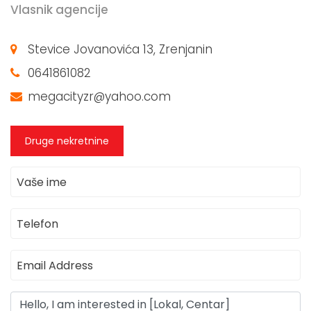
Vlasnik agencije
Stevice Jovanovića 13, Zrenjanin
0641861082
megacityzr@yahoo.com
Druge nekretnine