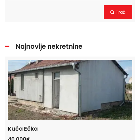
Traži
Najnovije nekretnine
Kuća Ečka
Ku
40,000€
47