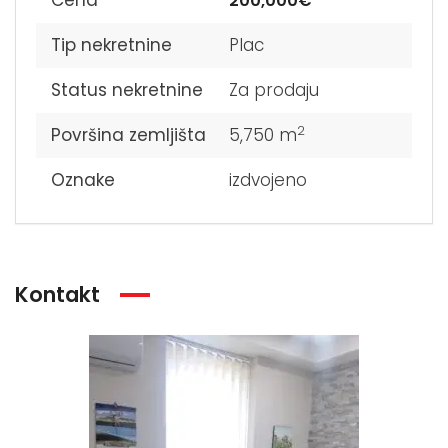
Cena
200,000€
Tip nekretnine
Plac
Status nekretnine
Za prodaju
2
Površina zemljišta
5,750 m
Oznake
izdvojeno
Kontakt