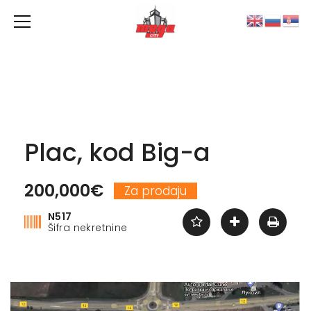
Plac, kod Big-a
200,000€
Za prodaju
N517
Šifra nekretnine