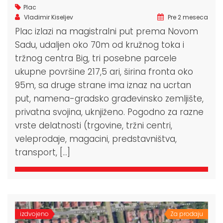
Plac
Vladimir Kiseljev
Pre 2 meseca
Plac izlazi na magistralni put prema Novom
Sadu, udaljen oko 70m od kružnog toka i
tržnog centra Big, tri posebne parcele
ukupne površine 217,5 ari, širina fronta oko
95m, sa druge strane ima iznaz na ucrtan
put, namena-gradsko građevinsko zemljište,
privatna svojina, uknjiženo. Pogodno za razne
vrste delatnosti (trgovine, tržni centri,
veleprodaje, magacini, predstavništva,
transport, […]
izdvojeno
Za prodaju