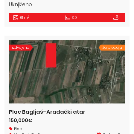
Uknjiženo.
2
81 m
3.0
1
izdvojeno
Za prodaju
Plac Bagljaš-Aradački atar
150,000€
Plac