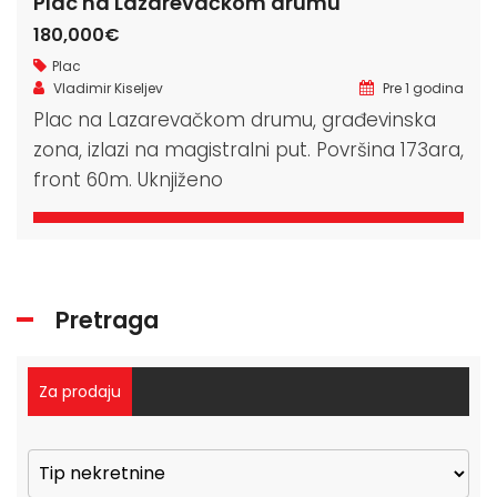
Plac na Lazarevačkom drumu
180,000€
Plac
Vladimir Kiseljev
Pre 1 godina
Plac na Lazarevačkom drumu, građevinska
zona, izlazi na magistralni put. Površina 173ara,
front 60m. Uknjiženo
Pretraga
Za prodaju