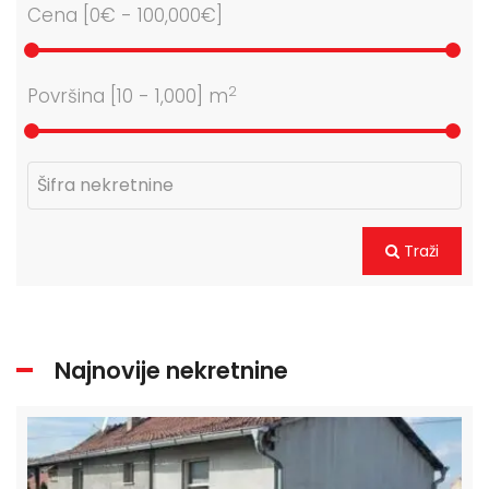
Cena [
0€
-
100,000€
]
2
Površina [
10
-
1,000
] m
Traži
Najnovije nekretnine