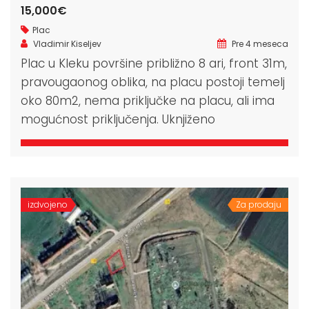
15,000€
Plac
Vladimir Kiseljev
Pre 4 meseca
Plac u Kleku površine približno 8 ari, front 31m,
pravougaonog oblika, na placu postoji temelj
oko 80m2, nema priključke na placu, ali ima
mogućnost priključenja. Uknjiženo
izdvojeno
Za prodaju