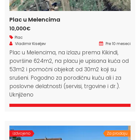
Plac u Melencima
10,000€
Plac
Vladimir Kiseljev
Pre 10 meseci
Plac u Melencima, na izlazu prema Kikindi,
površine 624m2, na placu je upisana kuća od
53m2 i pomoćni objekat od 30m2 koji su
srušeni. Pogodno za porodičnu kuću ali i za
poslovne delatnosti (servisi, trgovine i dr.).
Uknjiženo
izdvojeno
Za prodaju