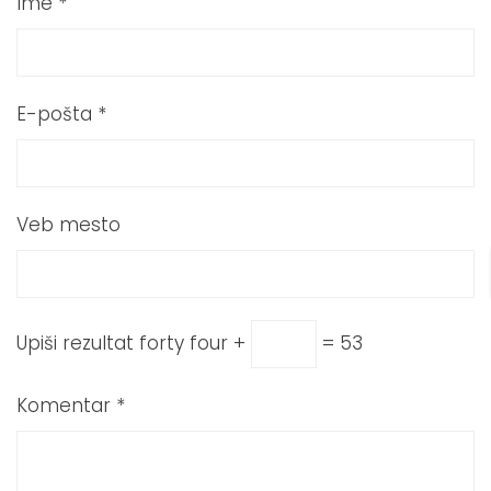
Ime
*
E-pošta
*
Veb mesto
Upiši rezultat
forty four +
= 53
Komentar
*