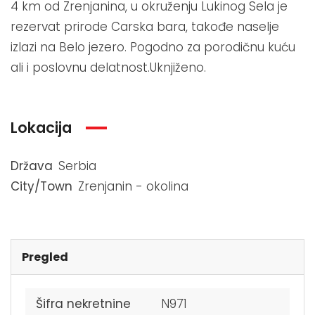
4 km od Zrenjanina, u okruženju Lukinog Sela je
rezervat prirode Carska bara, takođe naselje
izlazi na Belo jezero. Pogodno za porodičnu kuću
ali i poslovnu delatnost.Uknjiženo.
Lokacija
Država
Serbia
City/Town
Zrenjanin - okolina
Pregled
Šifra nekretnine
N971