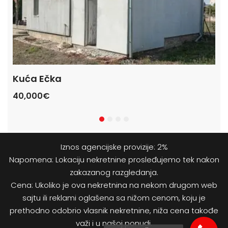
Kuća Ečka
Ku
40,000€
47
Iznos agencijske provizije: 2%
Napomena: Lokaciju nekretnine prosleđujemo tek nakon
zakazanog razgledanja.
Cena: Ukoliko je ova nekretnina na nekom drugom web
sajtu ili reklami oglašena sa nižom cenom, koju je
prethodno odobrio vlasnik nekretnine, niža cena takođe
važi i u našoj ponudi.