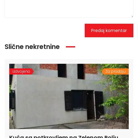
Slične nekretnine
izdvojeno
Za prodaju
Kuća sa potkrovljem na Zelenom Polju