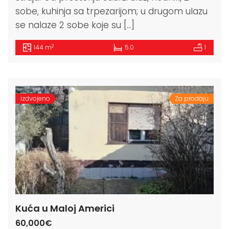
sobe, kuhinja sa trpezarijom; u drugom ulazu
se nalaze 2 sobe koje su […]
2
144 m
5.0
1
izdvojeno
Za prodaju
Kuća u Maloj Americi
60,000€