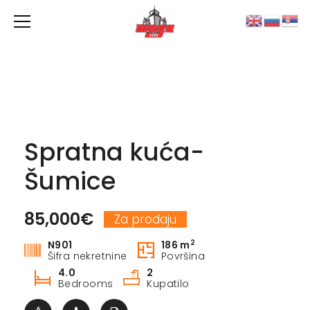
Spratna kuća-
Šumice
85,000€
Za prodaju
2
N901
186 m
Šifra nekretnine
Površina
4.0
2
Bedrooms
Kupatilo