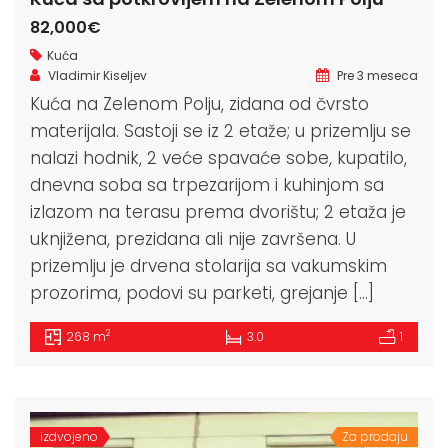
82,000€
Kuća
Vladimir Kiseljev
Pre 3 meseca
Kuća na Zelenom Polju, zidana od čvrsto
materijala. Sastoji se iz 2 etaže; u prizemlju se
nalazi hodnik, 2 veće spavaće sobe, kupatilo,
dnevna soba sa trpezarijom i kuhinjom sa
izlazom na terasu prema dvorištu; 2 etaža je
uknjižena, prezidana ali nije završena. U
prizemlju je drvena stolarija sa vakumskim
prozorima, podovi su parketi, grejanje […]
2
268 m
3.0
1
izdvojeno
Za prodaju