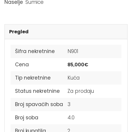
Naselje
Šumice
Pregled
Šifra nekretnine
N901
Cena
85,000€
Tip nekretnine
Kuća
Status nekretnine
Za prodaju
Broj spavaćih soba
3
Broj soba
4.0
Broj kupatila
2