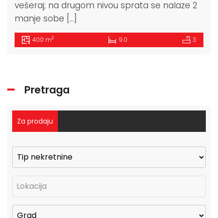
vešeraj; na drugom nivou sprata se nalaze 2
manje sobe […]
2
400 m
9.0
3
Pretraga
Za prodaju