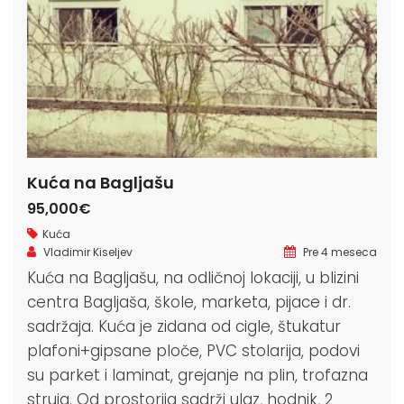
Kuća na Bagljašu
95,000€
Kuća
Vladimir Kiseljev
Pre 4 meseca
Kuća na Bagljašu, na odličnoj lokaciji, u blizini
centra Bagljaša, škole, marketa, pijace i dr.
sadržaja. Kuća je zidana od cigle, štukatur
plafoni+gipsane ploče, PVC stolarija, podovi
su parket i laminat, grejanje na plin, trofazna
struja. Od prostorija sadrži ulaz, hodnik, 2