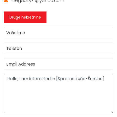
megacityzr@yahoo.com
Druge nekretnine