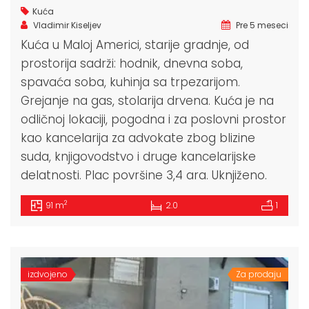
Kuća
Vladimir Kiseljev
Pre 5 meseci
Kuća u Maloj Americi, starije gradnje, od
prostorija sadrži: hodnik, dnevna soba,
spavaća soba, kuhinja sa trpezarijom.
Grejanje na gas, stolarija drvena. Kuća je na
odličnoj lokaciji, pogodna i za poslovni prostor
kao kancelarija za advokate zbog blizine
suda, knjigovodstvo i druge kancelarijske
delatnosti. Plac površine 3,4 ara. Uknjiženo.
2
91 m
2.0
1
izdvojeno
Za prodaju