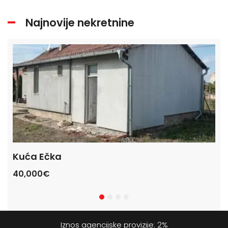
Najnovije nekretnine
Kuća Ečka
Ku
40,000€
47
Iznos agencijske provizije: 2%