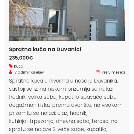
Spratna kuća na Duvanici
235,000€
Kuća
Vladimir Kiseljev
Pre 5 meseci
Spratna kuća u nivoima u naselju Duvanika,
sastoji se iz: na niskom prizemlju se nalazi
hodnik, velika soba, kupatilo spavaća soba,
degažman i izlaz prema dvorištu; na visokom
prizemlju se nalazi: ulaz, hodnik,
kuhinja+trpezarija, dnevna soba, terasa; na
spratu se nalaze 2 veće sobe, kupatilo,