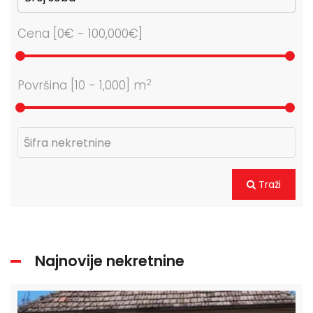
Cena [
0€
-
100,000€
]
2
Površina [
10
-
1,000
] m
Traži
Najnovije nekretnine