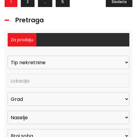
1
2
…
5
Sledeća
Pretraga
Za prodaju