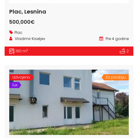
Plac, Lesnina
500,000€
Plac
Vladimir Kiseljev
Pre 4 godine
2
190 m
2
izdvojeno
Za prodaju
lux