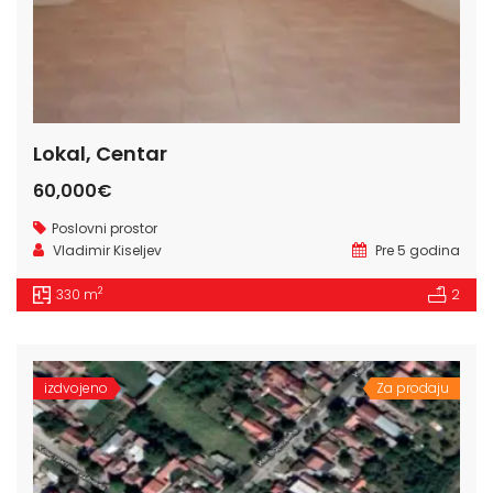
Lokal, Centar
60,000€
Poslovni prostor
Vladimir Kiseljev
Pre 5 godina
2
330 m
2
izdvojeno
Za prodaju