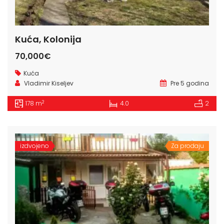
Kuća, Kolonija
70,000€
Kuća
Vladimir Kiseljev
Pre 5 godina
2
178 m
4.0
2
izdvojeno
Za prodaju