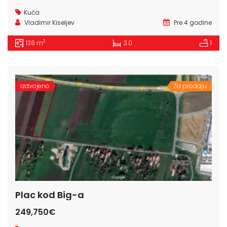
Kuća
Vladimir Kiseljev
Pre 4 godine
2
138 m
3.0
1
izdvojeno
Za prodaju
Plac kod Big-a
249,750€