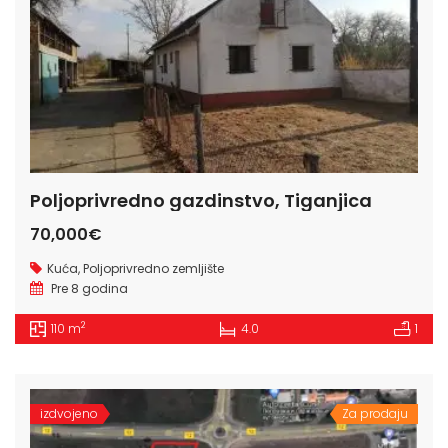
Poljoprivredno gazdinstvo, Tiganjica
70,000€
Kuća
,
Poljoprivredno zemljište
Pre 8 godina
2
110 m
4.0
1
izdvojeno
Za prodaju