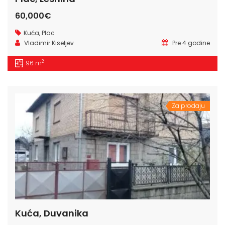
60,000€
Kuća
,
Plac
Vladimir Kiseljev
Pre 4 godine
2
96 m
Za prodaju
Kuća, Duvanika