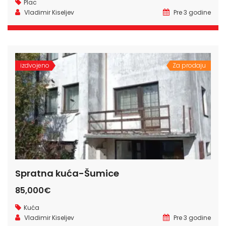
Plac
Vladimir Kiseljev
Pre 3 godine
izdvojeno
Za prodaju
Spratna kuća-Šumice
85,000€
Kuća
Vladimir Kiseljev
Pre 3 godine