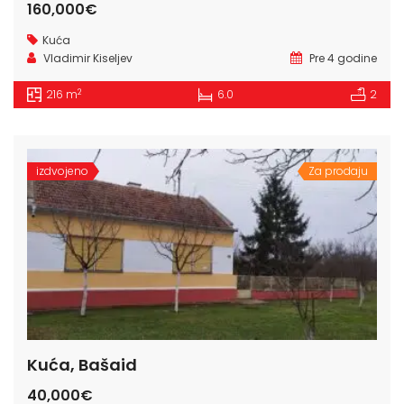
160,000€
Kuća
Vladimir Kiseljev
Pre 4 godine
2
216 m
6.0
2
izdvojeno
Za prodaju
Kuća, Bašaid
40,000€