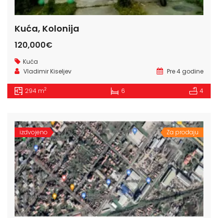
Kuća, Kolonija
120,000€
Kuća
Vladimir Kiseljev
Pre 4 godine
2
294 m
6
4
izdvojeno
Za prodaju