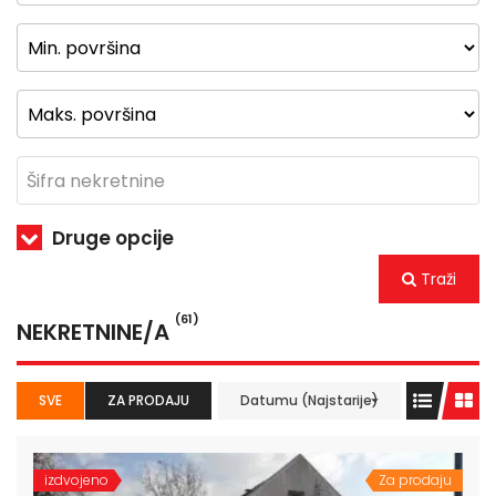
Druge opcije
Traži
(61)
NEKRETNINE/A
SVE
ZA PRODAJU
Datumu (Najstarije)
izdvojeno
Za prodaju