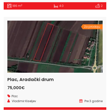
2
186 m
4.0
2
Za prodaju
Plac, Aradački drum
75,000€
Plac
Vladimir Kiseljev
Pre 3 godine