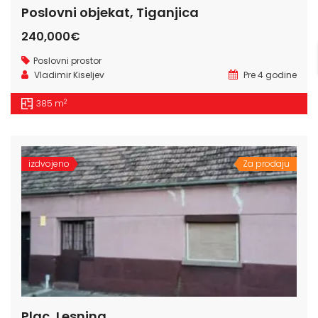
Poslovni objekat, Tiganjica
240,000€
Poslovni prostor
Vladimir Kiseljev
Pre 4 godine
2
385 m
izdvojeno
Za prodaju
Plac, Lesnina